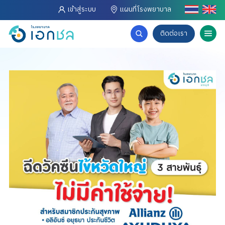
เข้าสู่ระบบ
แผนที่โรงพยาบาล
ติดต่อเรา