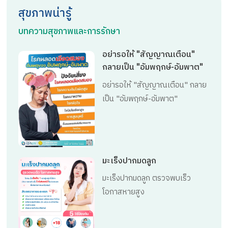
สุขภาพน่ารู้
บทความสุขภาพและการรักษา
อย่ารอให้ "สัญญาณเตือน"
กลายเป็น "อัมพฤกษ์-อัมพาต"
อย่ารอให้ "สัญญาณเตือน" กลาย
เป็น "อัมพฤกษ์-อัมพาต"
มะเร็งปากมดลูก
มะเร็งปากมดลูก ตรวจพบเร็ว
โอกาสหายสูง