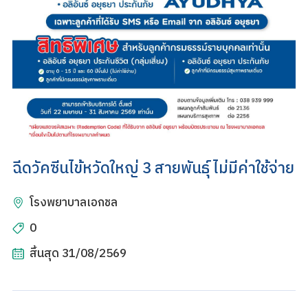
ฉีดวัคซีนไข้หวัดใหญ่ 3 สายพันธุ์ ไม่มีค่าใช้จ่าย
โรงพยาบาลเอกชล
0
สิ้นสุด 31/08/2569