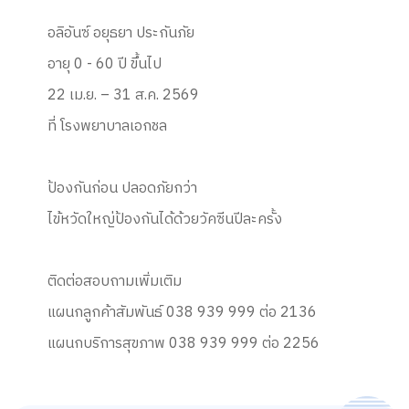
อลิอันซ์ อยุธยา ประกันภัย
อายุ 0 - 60 ปี ขึ้นไป
22 เม.ย. – 31 ส.ค. 2569
ที่ โรงพยาบาลเอกชล
ป้องกันก่อน ปลอดภัยกว่า
ไข้หวัดใหญ่ป้องกันได้ด้วยวัคซีนปีละครั้ง
ติดต่อสอบถามเพิ่มเติม
แผนกลูกค้าสัมพันธ์ 038 939 999 ต่อ 2136
แผนกบริการสุขภาพ 038 939 999 ต่อ 2256