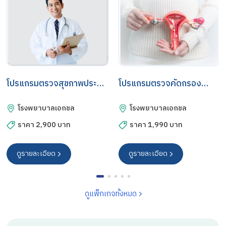
โปรแกรมตรวจสุขภาพประจำ
โปรแกรมตรวจคัดกรอง
ปี
มะเร็งปากมดลูก
โรงพยาบาลเอกชล
โรงพยาบาลเอกชล
ราคา 2,900 บาท
ราคา 1,990 บาท
ดูรายละเอียด
ดูรายละเอียด
ดูแพ็กเกจทั้งหมด