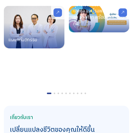
กุมารเวชกรรมโรงพยาบาล
เอกชล และโรงพยาบาลเอก
ชล อ่างศิลา พร้อมดูแลตลอด
คืน
แผนกทันตกรรม
เกี่ยวกับเรา
เปลี่ยนแปลงชีวิตของคุณให้ดีขึ้น