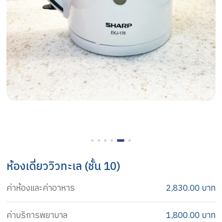
ห้องเดี่ยววิวทะเล (ชั้น 10)
ค่าห้องและค่าอาหาร
2,830.00 บาท
ค่าบริการพยาบาล
1,800.00 บาท