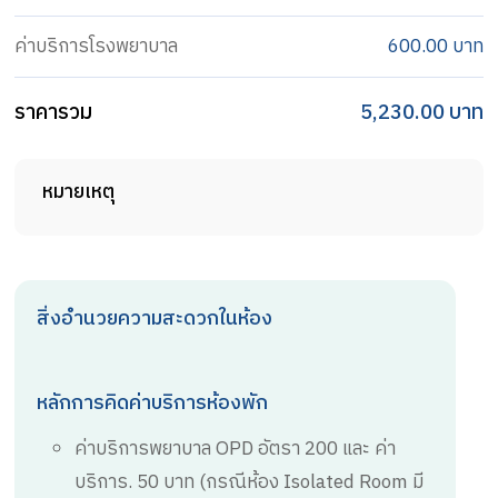
ค่าบริการโรงพยาบาล
600.00 บาท
ราคารวม
5,230.00 บาท
หมายเหตุ
สิ่งอำนวยความสะดวกในห้อง
หลักการคิดค่าบริการห้องพัก
ค่าบริการพยาบาล OPD อัตรา 200 และ ค่า
บริการ. 50 บาท (กรณีห้อง Isolated Room มี