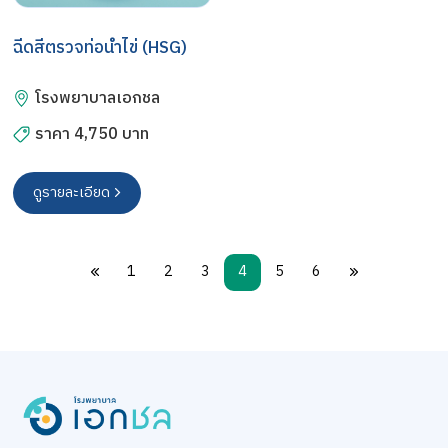
ฉีดสีตรวจท่อนำไข่ (HSG)
โรงพยาบาลเอกชล
ราคา 4,750 บาท
ดูรายละเอียด
1
2
3
4
5
6