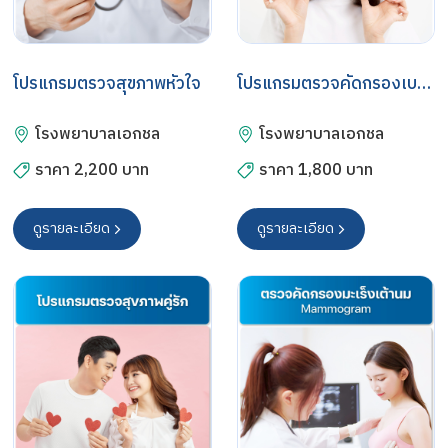
โปรแกรมตรวจสุขภาพหัวใจ
โปรแกรมตรวจคัดกรองเบา
หวาน
โรงพยาบาลเอกชล
โรงพยาบาลเอกชล
ราคา 2,200 บาท
ราคา 1,800 บาท
ดูรายละเอียด
ดูรายละเอียด