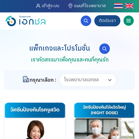
เข้าสู่ระบบ
แผนที่โรงพยาบาล
ติดต่อเรา
แพ็กเกจและโปรโมชั่น
เราคัดสรรมาเพื่อคุณและคนที่คุณรัก
กรุณาเลือก :