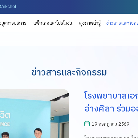
Aikchol
้อมูลการบริการ
แพ็กเกจและโปรโมชั่น
สุขภาพน่ารู้
ข่าวสารและกิจก
ข่าวสารและกิจกรรม
โรงพยาบาลเอ
อ่างศิลา ร่วมอ
สุขภาพ ภายในก
19 กรกฎาคม 2569
คนพิเศษ "Hap