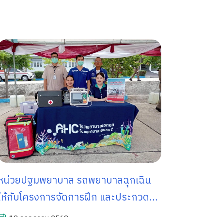
หน่วยปฐมพยาบาล รถพยาบาลฉุกเฉิน
ให้กับโครงการจัดการฝึก และประกวด
การฝึกเพื่อควบคุมความประพฤติและ