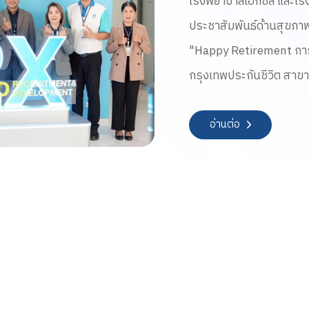
โรงพยาบาลเอกชล และโรง
เกษียณ & Work
ประชาสัมพันธ์ด้านสุขภ
ประกันชีวิต สา
"Happy Retirement กา
กรุงเทพประกันชีวิต สาขา
อ่านต่อ