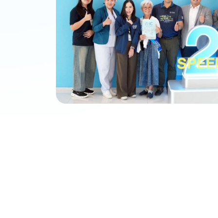
อกชล
ัดกรอง
รง
้บริการ