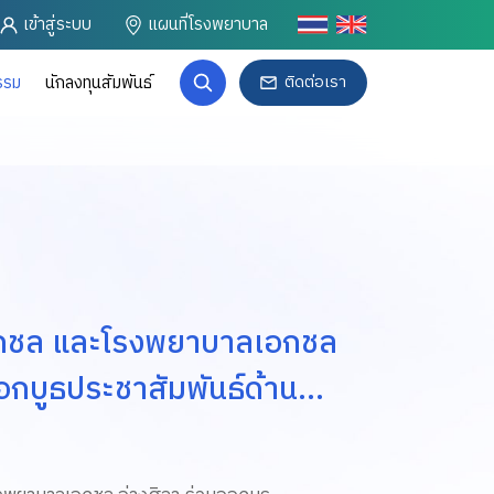
เข้าสู่ระบบ
แผนที่โรงพยาบาล
ติดต่อเรา
รรม
นักลงทุนสัมพันธ์
กชล และโรงพยาบาลเอกชล
อกบูธประชาสัมพันธ์ด้าน
ิจกรรมสัมมนาสำหรับลูกค้า
py Retirement การวางแผน