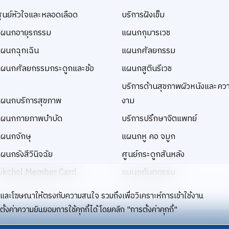
ูนย์หัวใจและหลอดเลือด
บริการฝังเข็ม
แผนกอายุรกรรม
แผนกกุมารเวช
ผนกฉุกเฉิน
แผนกศัลยกรรม
ผนกศัลยกรรมกระดูกและข้อ
แผนกสูตินรีเวช
บริการด้านสุขภาพผิวหนังและคว
ผนกบริการสุขภาพ
งาม
แผนกกายภาพบำบัด
บริการปรึกษาจิตแพทย์
ผนกจักษุ
แผนกหู คอ จมูก
ผนกรังสีวินิจฉัย
ศูนย์กระดูกสันหลัง
Aikchol Member Card
แผนกทันตกรรม
้อหาและโฆษณาให้ตรงกับความสนใจ รวมถึงเพื่อวิเคราะห์การเข้าใช้งาน
้งค่าความยินยอมการใช้คุกกี้ได้ โดยคลิก "การตั้งค่าคุกกี้"