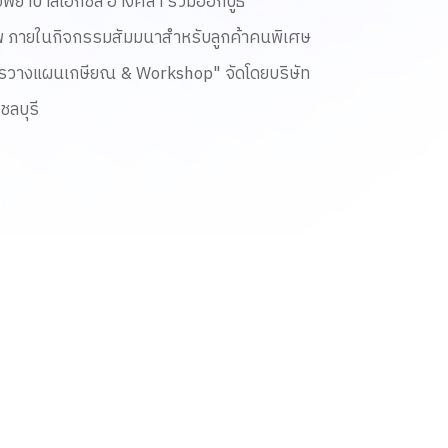
พยาบาลเอกชล อ่างศิลา ร่วมออกบูธ
shop" จัดโดยบริษัท กรุงเทพ
าพ ภายในกิจกรรมสัมมนาสำหรับลูกค้าคนพิเศษ
ขาชลบุรี
รวางแผนเกษียณ & Workshop" จัดโดยบริษัท
ชลบุรี