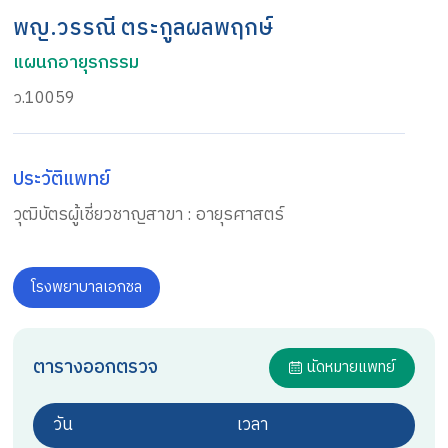
พญ.วรรณี ตระกูลผลพฤกษ์
แผนกอายุรกรรม
ว.10059
ประวัติแพทย์
วุฒิบัตรผู้เชี่ยวชาญสาขา : อายุรศาสตร์
โรงพยาบาลเอกชล
ตารางออกตรวจ
นัดหมายแพทย์
วัน
เวลา