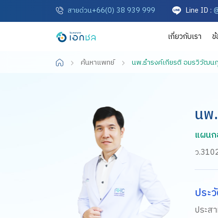
สายด่วน+66(0) 38 939 999
Line ID :
@
เกี่ยวกับเรา
ข
ค้นหาแพทย์
นพ.ธำรงค์เกียรติ อมรวิวัฒนก
นพ.
แผนก
ว.310
ประวั
ประสา