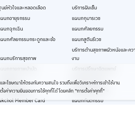
ูนย์หัวใจและหลอดเลือด
บริการฝังเข็ม
แผนกอายุรกรรม
แผนกกุมารเวช
ผนกฉุกเฉิน
แผนกศัลยกรรม
ผนกศัลยกรรมกระดูกและข้อ
แผนกสูตินรีเวช
บริการด้านสุขภาพผิวหนังและคว
ผนกบริการสุขภาพ
งาม
แผนกกายภาพบำบัด
บริการปรึกษาจิตแพทย์
ผนกจักษุ
แผนกหู คอ จมูก
้อหาและโฆษณาให้ตรงกับความสนใจ รวมถึงเพื่อวิเคราะห์การเข้าใช้งาน
ผนกรังสีวินิจฉัย
ศูนย์กระดูกสันหลัง
้งค่าความยินยอมการใช้คุกกี้ได้ โดยคลิก "การตั้งค่าคุกกี้"
Aikchol Member Card
แผนกทันตกรรม