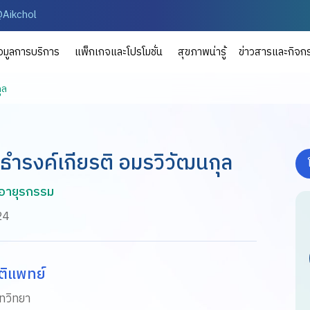
Aikchol
้อมูลการบริการ
แพ็กเกจและโปรโมชั่น
สุขภาพน่ารู้
ข่าวสารและกิจก
ุล
ธำรงค์เกียรติ อมรวิวัฒนกุล
อายุรกรรม
24
ติแพทย์
ทวิทยา