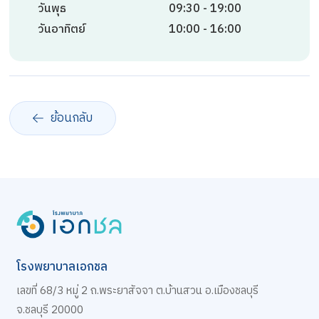
วันพุธ
09:30 - 19:00
วันอาทิตย์
10:00 - 16:00
ย้อนกลับ
โรงพยาบาลเอกชล
เลขที่ 68/3 หมู่ 2 ถ.พระยาสัจจา ต.บ้านสวน อ.เมืองชลบุรี
จ.ชลบุรี 20000