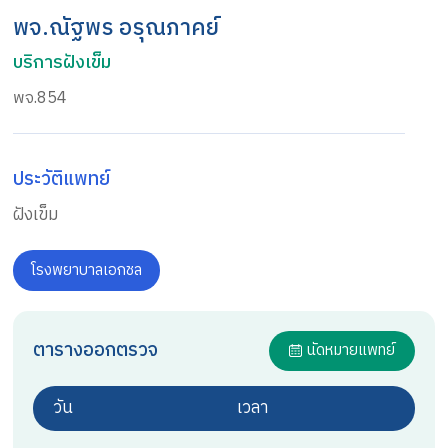
พจ.ณัฐพร อรุณภาคย์
บริการฝังเข็ม
พจ.854
ประวัติแพทย์
ฝังเข็ม
โรงพยาบาลเอกชล
ตารางออกตรวจ
นัดหมายแพทย์
วัน
เวลา